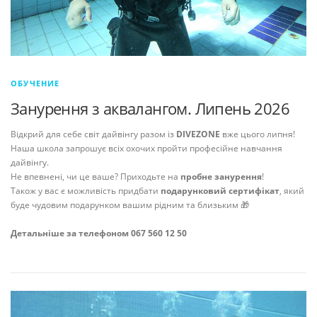
ОБУЧЕНИЕ
Занурення з аквалангом. Липень 2026
Відкрий для себе світ дайвінгу разом із
DIVEZONE
вже цього липня!
Наша школа запрошує всіх охочих пройти професійне навчання
дайвінгу.
Не впевнені, чи це ваше? Приходьте на
пробне занурення
!
Також у вас є можливість придбати
подарунковий сертифікат
, який
буде чудовим подарунком вашим рідним та близьким 🎁
Детальніше за телефоном 067 560 12 50