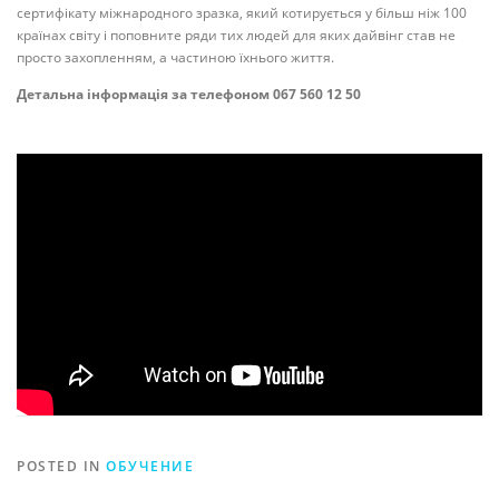
сертифікату міжнародного зразка, який котирується у більш ніж 100
країнах світу і поповните ряди тих людей для яких дайвінг став не
просто захопленням, а частиною їхнього життя.
Детальна інформація за телефоном 067 560 12 50
POSTED IN
ОБУЧЕНИЕ