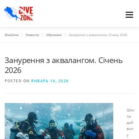
Skip to content
Menu
DiveZone
Новости
Обучение
Занурення з аквалангом. Січень 2026
Занурення з аквалангом. Січень
2026
POSTED ON
ЯНВАРЬ 14, 2026
Шко
ла
дай
вінг
у