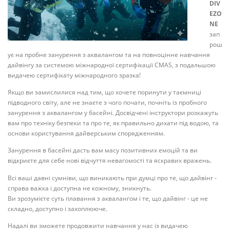
DIV
EZO
NE
зап
рош
ує на пробне занурення з аквалангом та на повноцінне навчання
дайвінгу за системою міжнародної сертифікації CMAS, з подальшою
видачею сертифікату міжнародного зразка!
Якщо ви замислилися над тим, що хочете поринути у таємниці
підводного світу, але не знаєте з чого почати, почніть із пробного
занурення з аквалангом у басейні. Досвідчені інструктори розкажуть
вам про техніку безпеки та про те, як правильно дихати під водою, та
основи користування дайверським спорядженням.
Занурення в басейні дасть вам масу позитивних емоцій та ви
відкриєте для себе нові відчуття невагомості та яскравих вражень.
Всі ваші давні сумніви, що виникають при думці про те, що дайвінг -
справа важка і доступна не кожному, зникнуть.
Ви зрозумієте суть плавання з аквалангом і те, що дайвінг - це не
складно, доступно і захоплююче.
Надалі ви зможете продовжити навчання у нас із видачею