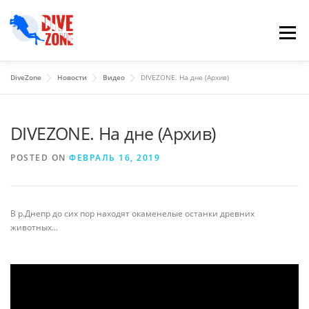
Skip to content
Menu
DiveZone
Новости
Видео
DIVEZONE. На дне (Архив)
DIVEZONE. На дне (Архив)
POSTED ON
ФЕВРАЛЬ 16, 2019
В р.Днепр до сих пор находят окаменелые останки древних
животных...